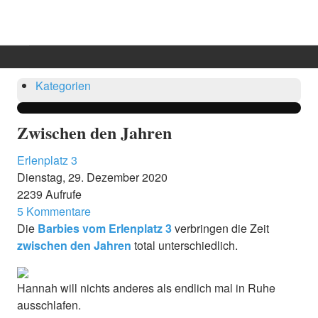
Start
Suche
Updates abonnieren
Abo beenden
Sign In
Kategorien
Blog
Kategorie
Zwischen den Jahren
Dramatis personae
Erlenplatz 3
Info
Dienstag, 29. Dezember 2020
2239 Aufrufe
Benutzer
5 Kommentare
Die
Barbies vom Erlenplatz 3
verbringen die Zeit
zwischen den Jahren
total unterschiedlich.
Hannah will nichts anderes als endlich mal in Ruhe
ausschlafen.