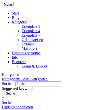
Menu
Start
Blog
Kategorie
Erlenplatz 3
Erlenplatz 4
Erlenplatz 7
Urlaubsreisen
Exkurse
Makeover
Dramatis personae
Info
Benutzer
Login & Logout
Kategorien
Kategorien:
Alle Kategorien
Suche...
Suggested keywords
Suche
x
Suche
Updates abonnieren